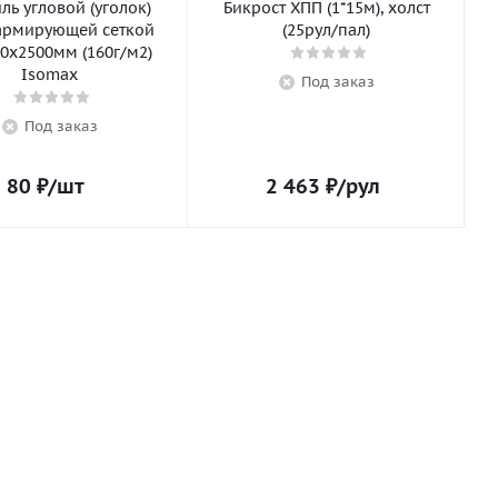
ь угловой (уголок)
Бикрост ХПП (1*15м), холст
армирующей сеткой
(25рул/пал)
0х2500мм (160г/м2)
Isomax
Под заказ
Под заказ
80
₽
/шт
2 463
₽
/рул