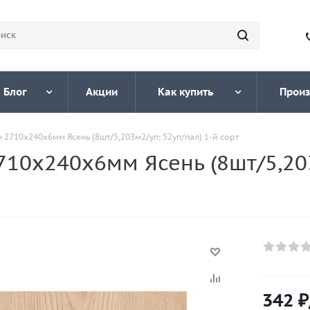
Блог
Акции
Как купить
Произ
2710х240х6мм Ясень (8шт/5,203м2/уп; 52уп/пал) 1-й сорт
10х240х6мм Ясень (8шт/5,203
342
₽