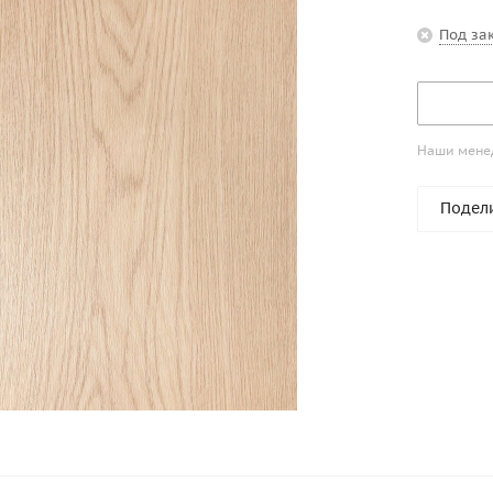
Под за
Наши менед
Подел