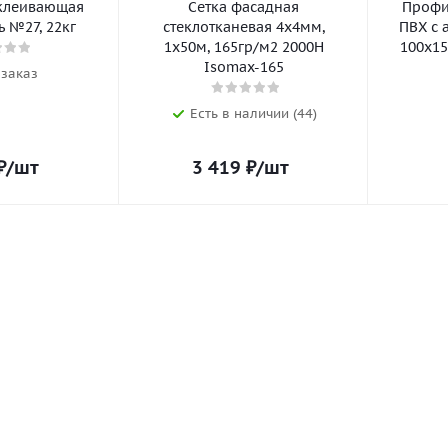
клеивающая
Сетка фасадная
Профил
 №27, 22кг
стеклотканевая 4х4мм,
ПВХ с 
1х50м, 165гр/м2 2000Н
100х15
Isomax-165
 заказ
Есть в наличии (44)
₽
/шт
3 419
₽
/шт