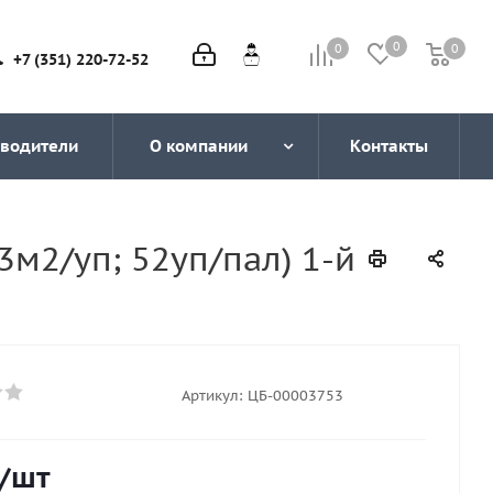
0
0
0
0
+7 (351) 220-72-52
водители
О компании
Контакты
м2/уп; 52уп/пал) 1-й
Артикул:
ЦБ-00003753
/шт