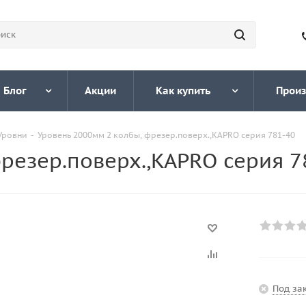
Блог
Акции
Как купить
Произ
Уровни
-
Уровень 2000мм 2 колбы, фрезер.поверх.,KAPRO серия 781-40
резер.поверх.,KAPRO серия 7
Под за