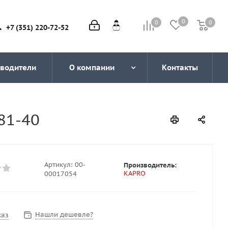
0
0
0
0
+7 (351) 220-72-52
водители
О компании
Контакты
81-40
Артикул:
00-
Производитель:
KAPRO
00017054
Нашли дешевле?
каз