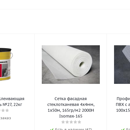
клеивающая
Сетка фасадная
Профил
 №27, 22кг
стеклотканевая 4х4мм,
ПВХ с 
1х50м, 165гр/м2 2000Н
100х15
Isomax-165
 заказ
Есть в наличии (47)
Е