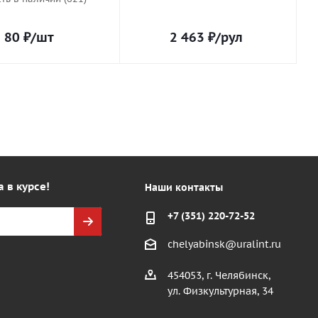
80
₽
/шт
2 463
₽
/рул
а в курсе!
Наши контакты
+7 (351) 220-72-52
chelyabinsk@uralint.ru
454053, г. Челябинск,
ул. Физкультурная, 34