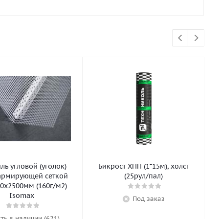
ь угловой (уголок)
Бикрост ХПП (1*15м), холст
армирующей сеткой
(25рул/пал)
0х2500мм (160г/м2)
Isomax
Под заказ
сть в наличии (621)