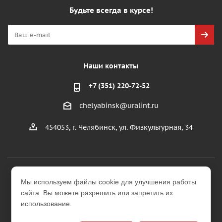
Будьте всегда в курсе!
Наши контакты
+7 (351) 220-72-52
chelyabinsk@uralint.ru
454053, г. Челябинск, ул. Физкультурная, 34
2026 © ООО "УралИнтерьер"
Мы используем файлы cookie для улучшения работы
Интернет-магазин строительных и отделочных
сайта. Вы можете разрешить или запретить их
материалов
использование.
Версия для печати