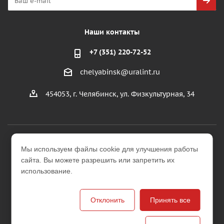
Наши контакты
+7 (351) 220-72-52
chelyabinsk@uralint.ru
454053, г. Челябинск, ул. Физкультурная, 34
2026 © ООО "УралИнтерьер"
Мы используем файлы cookie для улучшения работы
Интернет-магазин строительных и отделочных
сайта. Вы можете разрешить или запретить их
материалов
использование.
Версия для печати
Отклонить
Принять все